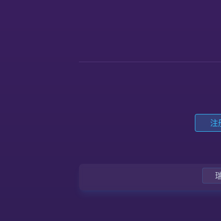
跳转到内容
恒盛平台 - 会员登录(恒盛注册) - 注册大厅
首页
关于我们
企业简报
技术支持
沟通我们