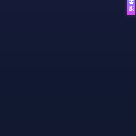
开户后，用户可以制定营销计划、投放广告，并实时监控效果。
员优化策略，提升转化率。