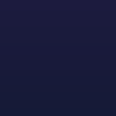
体系，要是您在浏览、使用期间
客服团队随时为您答疑。